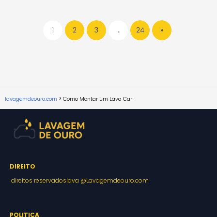
1
2
3
…
24
»
lavagemdeouro.com
Como Montar um Lava Car
DIREITO
direitos reservados
lava @Lavagemdeouro.com
POLITICA