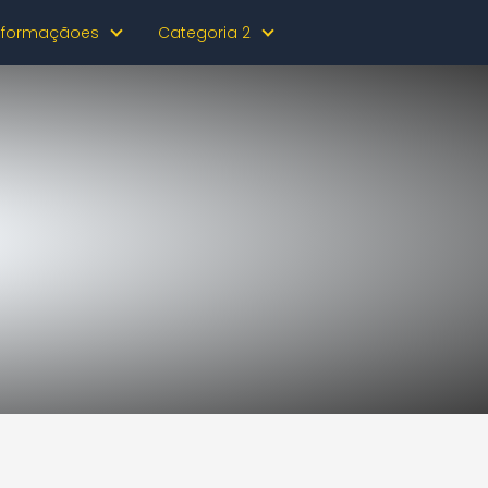
nformaçãoes
Categoria 2