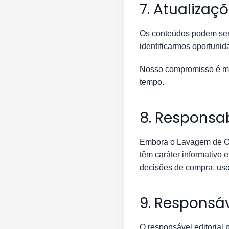
7. Atualizaç
Os conteúdos podem ser 
identificarmos oportuni
Nosso compromisso é man
tempo.
8. Responsab
Embora o Lavagem de Ou
têm caráter informativo e
decisões de compra, uso
9. Responsáv
O responsável editorial