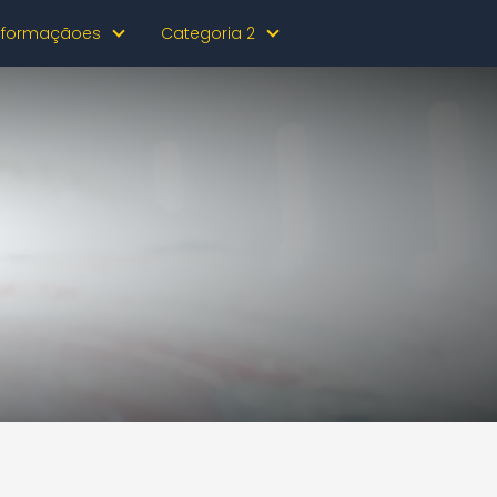
nformaçãoes
Categoria 2