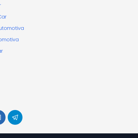
r
Car
utomotiva
omotiva
ar