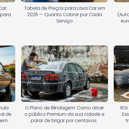
Car:
Tabela de Preços para Lava Car em
 para
2026 — Quanto Cobrar por Cada
(Aut
Serviço
eur
mula
O Plano de Blindagem: Como atrair
ROI
eal de
o público Premium da sua cidade e
Es
agem.
parar de brigar por centavos.
t