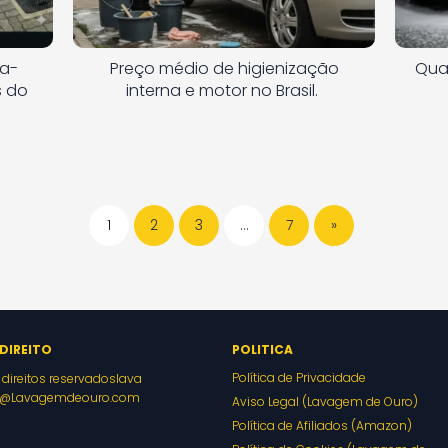
va-
Preço médio de higienização
Qua
s do
interna e motor no Brasil.
1
2
3
…
7
»
DIREITO
POLITICA
Política de Privacidade
direitos reservados
lava
@Lavagemdeouro.com
Aviso Legal (Lavagem de Ouro)
Política de Afiliados (Amazon)