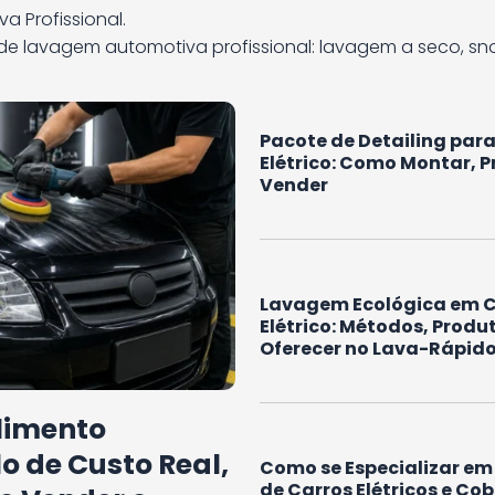
 Profissional.
 de lavagem automotiva profissional: lavagem a seco, s
Pacote de Detailing par
Elétrico: Como Montar, Pr
Vender
Lavagem Ecológica em 
Elétrico: Métodos, Prod
Oferecer no Lava-Rápid
limento
o de Custo Real,
Como se Especializar e
de Carros Elétricos e Co