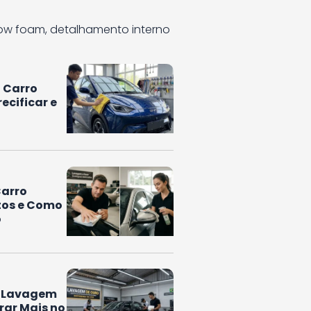
now foam, detalhamento interno
a Carro
ecificar e
Carro
utos e Como
o
m Lavagem
brar Mais no