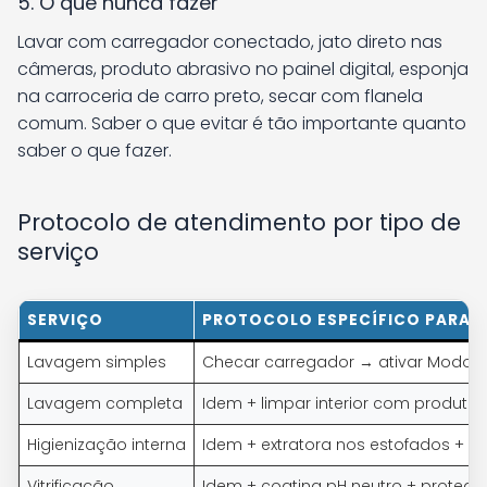
5. O que nunca fazer
Lavar com carregador conectado, jato direto nas
câmeras, produto abrasivo no painel digital, esponja
na carroceria de carro preto, secar com flanela
comum. Saber o que evitar é tão importante quanto
saber o que fazer.
Protocolo de atendimento por tipo de
serviço
SERVIÇO
PROTOCOLO ESPECÍFICO PARA E
Lavagem simples
Checar carregador → ativar Modo
Lavagem completa
Idem + limpar interior com produto 
Higienização interna
Idem + extratora nos estofados + at
Vitrificação
Idem + coating pH neutro + protege