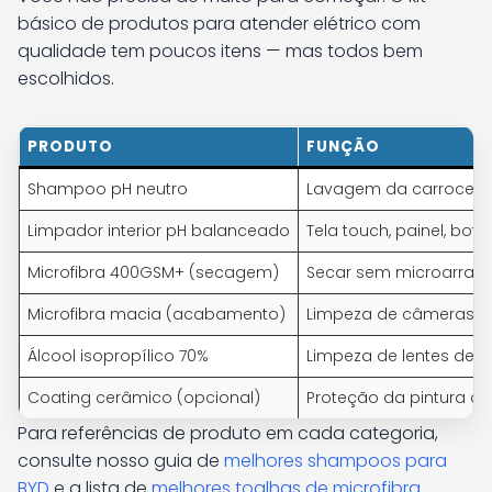
básico de produtos para atender elétrico com
qualidade tem poucos itens — mas todos bem
escolhidos.
PRODUTO
FUNÇÃO
Shampoo pH neutro
Lavagem da carroceri
Limpador interior pH balanceado
Tela touch, painel, botõe
Microfibra 400GSM+ (secagem)
Secar sem microarran
Microfibra macia (acabamento)
Limpeza de câmeras e 
Álcool isopropílico 70%
Limpeza de lentes de
Coating cerâmico (opcional)
Proteção da pintura co
Para referências de produto em cada categoria,
consulte nosso guia de
melhores shampoos para
BYD
e a lista de
melhores toalhas de microfibra
.